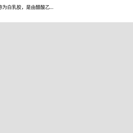
白乳胶，是由醋酸乙...