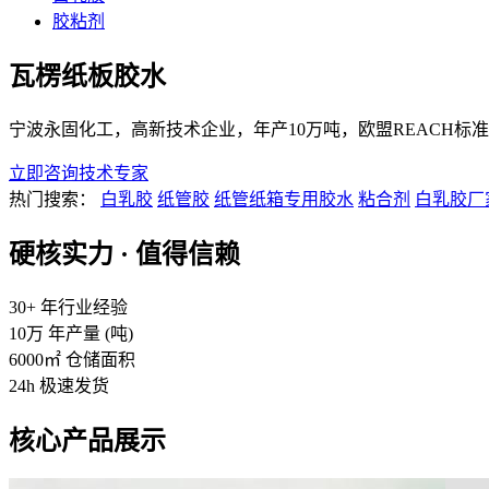
胶粘剂
瓦楞纸板胶水
宁波永固化工，高新技术企业，年产10万吨，欧盟REACH
立即咨询技术专家
热门搜索：
白乳胶
纸管胶
纸管纸箱专用胶水
粘合剂
白乳胶厂
硬核实力 · 值得信赖
30+
年行业经验
10万
年产量 (吨)
6000㎡
仓储面积
24h
极速发货
核心产品展示