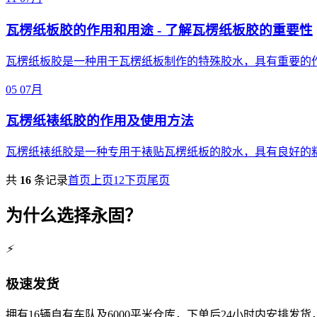
瓦楞纸板胶的作用和用途 - 了解瓦楞纸板胶的重要性
瓦楞纸板胶是一种用于瓦楞纸板制作的特殊胶水，具有重要的
05
07月
瓦楞纸裱纸胶的作用及使用方法
瓦楞纸裱纸胶是一种专用于裱贴瓦楞纸板的胶水，具有良好的
共
16
条记录
首页
上页
1
2
下页
尾页
为什么选择永固？
⚡
极速发货
拥有16辆自有车队及6000平米仓库，下单后24小时内安排发