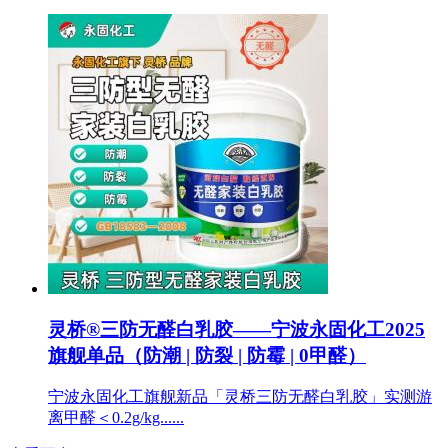
灵桥®三防无醛白乳胶——宁波永固化工2025
旗舰单品（防潮 | 防裂 | 防霉 | 0甲醛）
宁波永固化工旗舰新品「灵桥三防无醛白乳胶」实测游
离甲醛＜0.2g/kg......