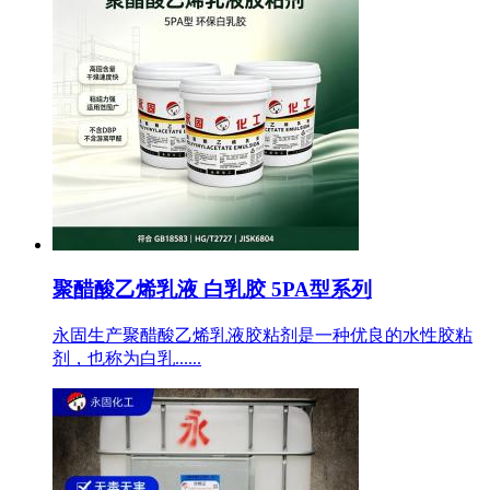
聚醋酸乙烯乳液 白乳胶 5PA型系列
永固生产聚醋酸乙烯乳液胶粘剂是一种优良的水性胶粘
剂，也称为白乳......