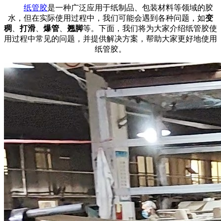
纸管胶
是一种广泛应用于纸制品、包装材料等领域的胶
水，但在实际使用过程中，我们可能会遇到各种问题，如
变
稠
、
打滑
、
爆管
、
翘脚
等。下面，我们将为大家介绍纸管胶使
用过程中常见的问题，并提供解决方案，帮助大家更好地使用
纸管胶。