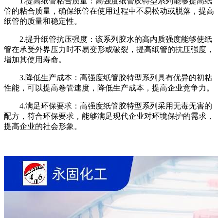
1.提高纸管粘合质量：高强度纸管胶特型系列能够提高纸
管的粘合质量，确保纸管在使用过程中不易松动或脱落，提高
纸管的质量和稳定性。
2.提升纸管抗压强度：该系列胶水的高内质强度能够使纸
管在承受外界压力时不易变形或破裂，提高纸管的抗压强度，
增加其使用寿命。
3.降低生产成本：高强度纸管胶特型系列具有优异的初粘
性能，可以提高卷管速度，降低生产成本，提高企业竞争力。
4.满足环保要求：高强度纸管胶特型系列采用无毒无害的
配方，符合环保要求，能够满足现代企业对环境保护的需求，
提高企业的社会形象。