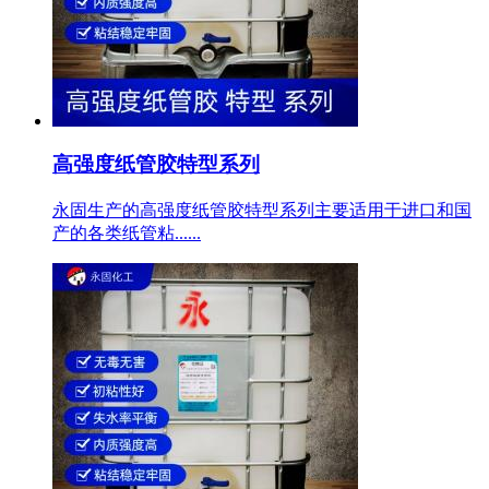
高强度纸管胶特型系列
永固生产的高强度纸管胶特型系列主要适用于进口和国
产的各类纸管粘......