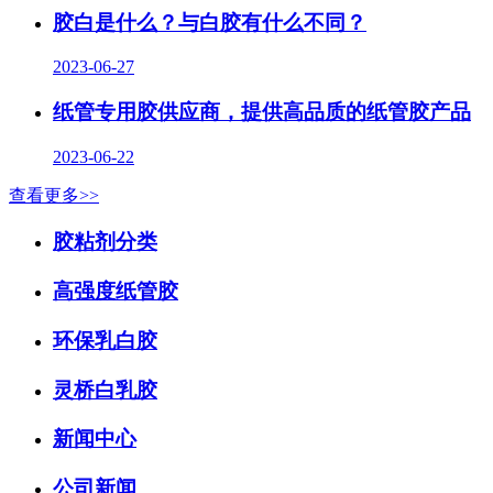
胶白是什么？与白胶有什么不同？
2023-06-27
纸管专用胶供应商，提供高品质的纸管胶产品
2023-06-22
查看更多>>
胶粘剂分类
高强度纸管胶
环保乳白胶
灵桥白乳胶
新闻中心
公司新闻