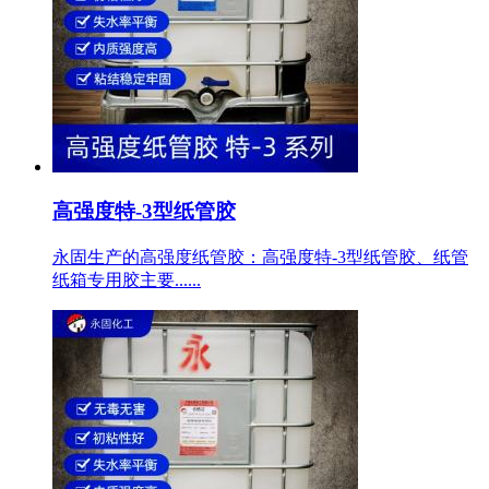
高强度特-3型纸管胶
永固生产的高强度纸管胶：高强度特-3型纸管胶、纸管
纸箱专用胶主要......