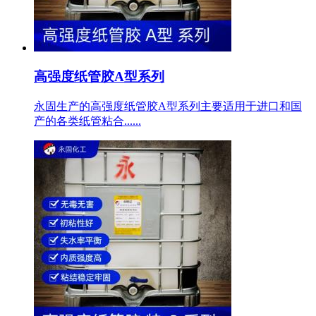
高强度纸管胶A型系列
永固生产的高强度纸管胶A型系列主要适用于进口和国
产的各类纸管粘合......