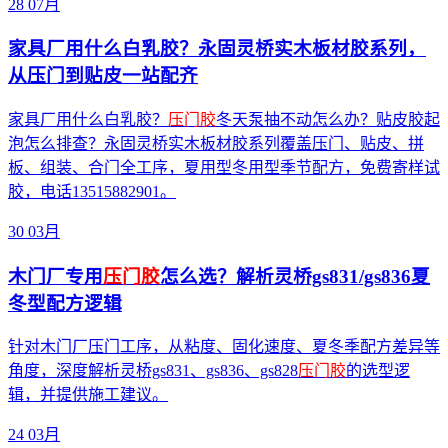
28
07月
家具厂用什么白乳胶？永固灵桥实木板材胶系列，
从压门到贴皮一站配齐
家具厂用什么白乳胶？
压门胶
冬天泵抽不动怎么办？贴皮胶起
泡怎么排查？永固灵桥实木板材胶系列覆盖压门、贴皮、拼
板、组装、合门全工序，夏用型冬用型季节配方，免费寄样试
胶，电话13515882901。
30
03月
木门厂专用
压门胶
怎么选？解析灵桥gs831/gs836夏
冬型配方逻辑
针对木门厂压门工序，从粘度、固化速度、夏冬季配方差异等
角度，深度解析灵桥gs831、gs836、gs828
压门胶
的选型逻
辑，并提供施工建议。
24
03月