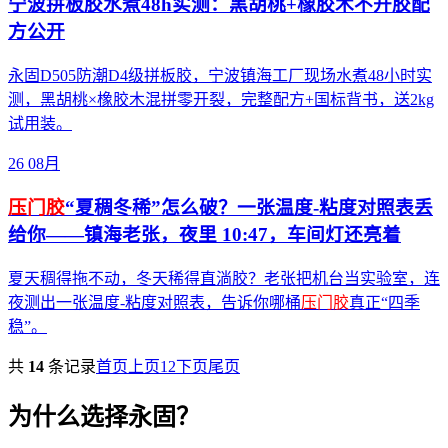
宁波拼板胶水煮48h实测：黑胡桃+橡胶木不开胶配
方公开
永固D505防潮D4级拼板胶，宁波镇海工厂现场水煮48小时实
测，黑胡桃×橡胶木混拼零开裂，完整配方+国标背书，送2kg
试用装。
26
08月
压门胶
“夏稠冬稀”怎么破？一张温度-粘度对照表丢
给你——镇海老张，夜里 10:47，车间灯还亮着
夏天稠得拖不动，冬天稀得直淌胶？老张把机台当实验室，连
夜测出一张温度-粘度对照表，告诉你哪桶
压门胶
真正“四季
稳”。
共
14
条记录
首页
上页
1
2
下页
尾页
为什么选择永固？