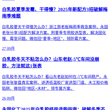
白乳胶夏季发霉、干得慢？2025年新配方3招破解梅
雨季难题
白乳胶夏天干得慢怎么办？浙江周老板梅雨季救急案例，永固
老张分享3招配方解决方案。附夏季专用胶选型表，解决固化
慢、霉变问题。微信回“夏季+地区”，领防霉方案。
27
09月
白乳胶冬天不粘怎么办？山东老赵-5℃车间没崩
胶，方法就这1张表
白乳胶冬天不粘怎么办？看山东老赵如何在-5℃车间稳产。永
固老张复盘真实案例，讲透低温胶厂家选型门道、木工胶价格
陷阱。微信回“地区+木材”，领专属方案。
26
09月
永固化工2025年白乳胶终极选购指南：破解冬季不