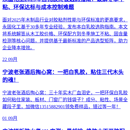
粘、环保达标与成本控制难题
面对2025年木制品行业对胶粘剂性能与环保标准的更高要求，
永固化工基于30多年专业经验，发布本白乳胶选购指南。本文
将系统解答从木工胶价格、环保配方到冬季施工不粘、固含量
检测等核心问题，并提供基于最新标准的产品选型矩阵，助力
企业降本增效。
22
09月
宁波老张酒后掏心窝：一把白乳胶，粘住三代木头
的魂！
宁波老张酒后掏心窝：三十年实木厂血泪史，一把环保白乳胶
如何粘住家装、板材、门窗厂的钱袋子？成分、粘性、场景全
藏段子里，加微信13515882901领免费样品，错过等一年！
01
09月