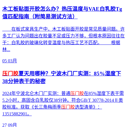
木工板贴面开胶怎么办？热压温度与VAE白乳胶Tg
值匹配指南（附简易测试方法）
在板式家具生产中，木工板贴面开胶是常见质量问题。许
多工厂认为问题出在胶量不足或压力不够，但根本原因往往在
于：白乳胶的玻璃化转变温度与热压工艺不匹配。 根据
林...
05
03月
压门胶
夏天用哪种？宁波木门厂实测：85%湿度下
38分钟表干的秘密
2024年宁波北仑木门厂实测：普通
压门胶
在85%湿度下表干需
5.2小时，高固含白乳胶仅38分钟。符合GB/T 30778-2014Ⅱ类
胶标准。获取《长三角梅雨季
压门胶
选型清单》：
13515882901。
27
09月