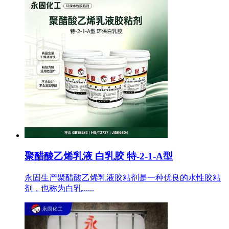
聚醋酸乙烯乳液 白乳胶 特-2-1-A型
永固生产聚醋酸乙烯乳液胶粘剂是一种优良的水性胶粘
剂，也称为白乳......