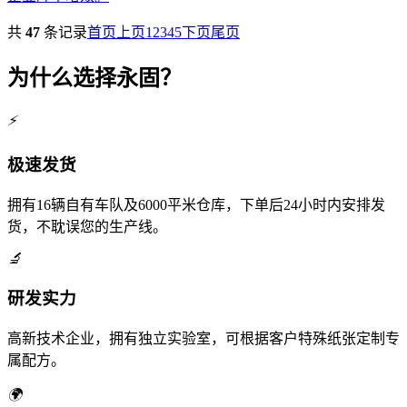
共
47
条记录
首页
上页
1
2
3
4
5
下页
尾页
为什么选择永固？
⚡
极速发货
拥有16辆自有车队及6000平米仓库，下单后24小时内安排发
货，不耽误您的生产线。
🔬
研发实力
高新技术企业，拥有独立实验室，可根据客户特殊纸张定制专
属配方。
🌍