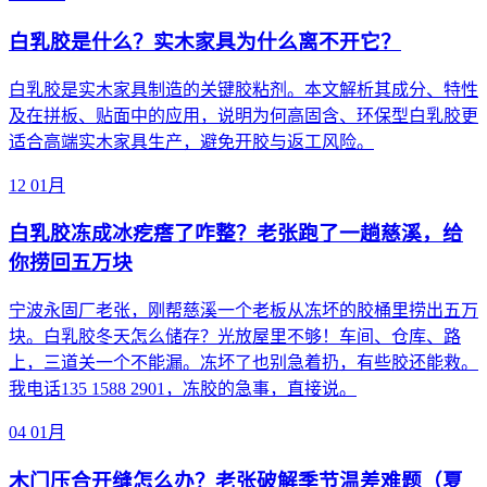
白乳胶是什么？实木家具为什么离不开它？
白乳胶是实木家具制造的关键胶粘剂。本文解析其成分、特性
及在拼板、贴面中的应用，说明为何高固含、环保型白乳胶更
适合高端实木家具生产，避免开胶与返工风险。
12
01月
白乳胶冻成冰疙瘩了咋整？老张跑了一趟慈溪，给
你捞回五万块
宁波永固厂老张，刚帮慈溪一个老板从冻坏的胶桶里捞出五万
块。白乳胶冬天怎么储存？光放屋里不够！车间、仓库、路
上，三道关一个不能漏。冻坏了也别急着扔，有些胶还能救。
我电话135 1588 2901，冻胶的急事，直接说。
04
01月
木门压合开缝怎么办？老张破解季节温差难题（夏