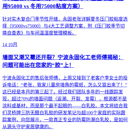
用95000 vs 冬用75000粘度方案）
针对实木复合门季节性开缝，永固老张详解夏冬压门胶粘度选
择（95000vs75000）与4大工艺调整方案，附《压门胶季节切
换自查表》与车间温湿度管理模板。
14
10月
墙面又潮又霉还开裂？宁波永固化工老师傅揭秘：
问题可能出在您家的“胶”上！
宁波永固化工的售后张师傅，上周又接到了老客户李女士的投
诉电话：“老张，我家儿童房墙角的霉斑，怎么又冒出来了！”
这已经是本月的第三起了。经过我们团队多年的一线跟踪发
现，超过70%的墙面问题（返潮、开裂、发霉），根源都不是
涂料或基材，而是那个最不起眼的——白乳胶。本文将结合我
们灵桥牌三防无醛白乳胶的研发笔记与超100个家庭的实际跟
踪案例，向您展示，一款真正专业的防霉防潮白乳胶，是如何
从源头守护家居健康的。