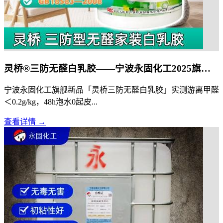
灵桥®三防无醛白乳胶——宁波永固化工2025旗舰单品（防潮 | 防裂 | 防霉 | 0甲醛）
宁波永固化工旗舰新品「灵桥三防无醛白乳胶」实测游离甲醛
＜0.2g/kg，48h泡水0起皮...
查看详情 →