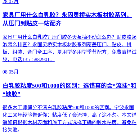
28
07月
家具厂用什么白乳胶？永固灵桥实木板材胶系列，
从压门到贴皮一站配齐
家具厂用什么白乳胶？压门胶冬天泵抽不动怎么办？贴皮胶起
泡怎么排查？永固灵桥实木板材胶系列覆盖压门、贴皮、拼
板、组装、合门全工序，夏用型冬用型季节配方，免费寄样试
胶，电话13515882901。
08
05月
白乳胶粘度500和1000的区别：选错真的会“流挂”和
“缺胶”
很多木工师傅分不清白乳胶粘度500和1000的区别。宁波永固
化工30年经验告诉你：粘度低了会流挂，高了涂不匀。本文详
解如何根据木材表面和施工方式选择正确的胶水粘度，避免粘
接失败。