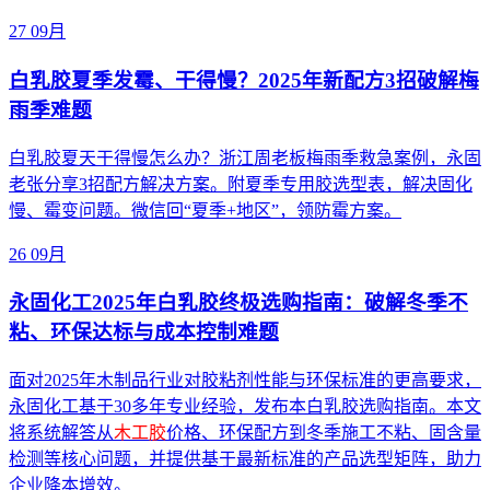
27
09月
白乳胶夏季发霉、干得慢？2025年新配方3招破解梅
雨季难题
白乳胶夏天干得慢怎么办？浙江周老板梅雨季救急案例，永固
老张分享3招配方解决方案。附夏季专用胶选型表，解决固化
慢、霉变问题。微信回“夏季+地区”，领防霉方案。
26
09月
永固化工2025年白乳胶终极选购指南：破解冬季不
粘、环保达标与成本控制难题
面对2025年木制品行业对胶粘剂性能与环保标准的更高要求，
永固化工基于30多年专业经验，发布本白乳胶选购指南。本文
将系统解答从
木工胶
价格、环保配方到冬季施工不粘、固含量
检测等核心问题，并提供基于最新标准的产品选型矩阵，助力
企业降本增效。