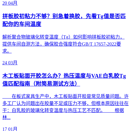
20
04月
拼板胶初粘力不够？别急着换胶，先看Tg值是否匹
配你的车间温度
解析聚合物玻璃化转变温度（Tg）如何影响拼板胶初粘力，
提供车间自测方法，确保胶合强度符合GB/T 17657-2022要
求。
24
03月
木工板贴面开胶怎么办？热压温度与VAE白乳胶Tg
值匹配指南（附简易测试方法）
在板式家具生产中，木工板贴面开胶是常见质量问题。许
多工厂认为问题出在胶量不足或压力不够，但根本原因往往在
于：白乳胶的玻璃化转变温度与热压工艺不匹配。 根据
林...
17
01月