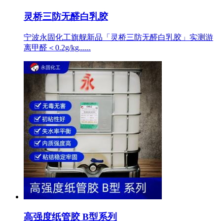
灵桥三防无醛白乳胶
宁波永固化工旗舰新品「灵桥三防无醛白乳胶」实测游
离甲醛＜0.2g/kg......
高强度纸管胶 B型系列