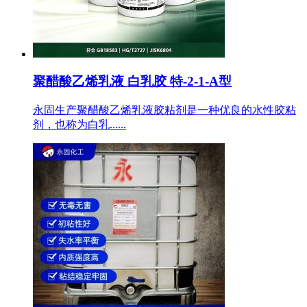
聚醋酸乙烯乳液 白乳胶 特-2-1-A型
永固生产聚醋酸乙烯乳液胶粘剂是一种优良的水性胶粘
剂，也称为白乳......