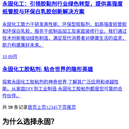
永固化工：引领胶黏剂行业绿色转型，提供高强度
纸管胶与环保白乳胶创新解决方案
永固化工致力于研发高性能、环保型胶黏剂，如高强度纸管胶
和环保白乳胶，服务于纸制品加工及家庭装修行业。我们通过
技术创新推动绿色制造，满足现代消费者对健康生活的追求，
助力构建美好未来。
10
09月
永固化工胶粘剂: 粘合世界的隐形英雄
探索永固化工胶粘剂的神奇世界,了解其广泛应用和卓越性
能。从家庭DIY到工业制造,永固化工胶粘剂都是您可靠的合
作伙伴。
共
59
条记录
首页
上页
1
2
3
4
5
下页
尾页
为什么选择永固？