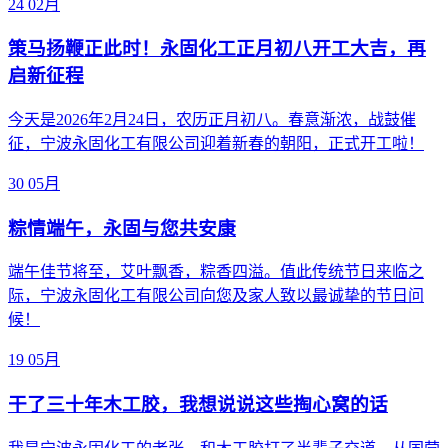
24
02月
策马扬鞭正此时！永固化工正月初八开工大吉，再
启新征程
今天是2026年2月24日，农历正月初八。春意渐浓，战鼓催
征，宁波永固化工有限公司迎着新春的朝阳，正式开工啦！
30
05月
粽情端午，永固与您共安康
端午佳节将至，艾叶飘香，粽香四溢。值此传统节日来临之
际，宁波永固化工有限公司向您及家人致以最诚挚的节日问
候！
19
05月
干了三十年木工胶，我想说说这些掏心窝的话