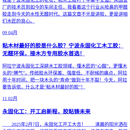
我是宁波永固化工的老张，和木工胶打了半辈子交道。从国营
厂的技术员到如今的车间主任，我看着这个行业从呛鼻的甲醛
胶走到今天的水性无醛时代。这篇文章不光是讲胶，更是讲咱
们木匠的良心。
09
04月
粘木材最好的胶是什么胶？宁波永固化工木工胶：
无醛环保，接木方专用胶水首选！
阿拉宁波永固化工深耕木工胶领域，懂木匠的“心酸”，更懂木
头的“脾气”。传统胶水环保差、强度低、不耐候的痛点，阿拉
用十年时间，把一块木头的“寿命”做到十年不裂！今天，阿拉
要告诉侬，什么才是“粘木材最好的胶”！
11
02月
永固化工：开工启新程，胶粘铸未来
2025年2月7日，永固化工开工大吉！ 清晨的阳光洒在