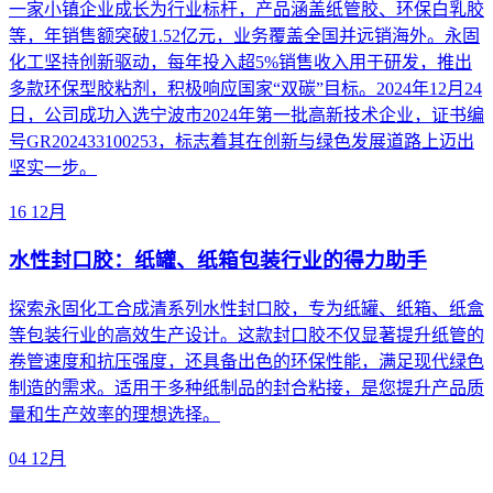
一家小镇企业成长为行业标杆，产品涵盖纸管胶、环保白乳胶
等，年销售额突破1.52亿元，业务覆盖全国并远销海外。永固
化工坚持创新驱动，每年投入超5%销售收入用于研发，推出
多款环保型胶粘剂，积极响应国家“双碳”目标。2024年12月24
日，公司成功入选宁波市2024年第一批高新技术企业，证书编
号GR202433100253，标志着其在创新与绿色发展道路上迈出
坚实一步。
16
12月
水性封口胶：纸罐、纸箱包装行业的得力助手
探索永固化工合成清系列水性封口胶，专为纸罐、纸箱、纸盒
等包装行业的高效生产设计。这款封口胶不仅显著提升纸管的
卷管速度和抗压强度，还具备出色的环保性能，满足现代绿色
制造的需求。适用于多种纸制品的封合粘接，是您提升产品质
量和生产效率的理想选择。
04
12月