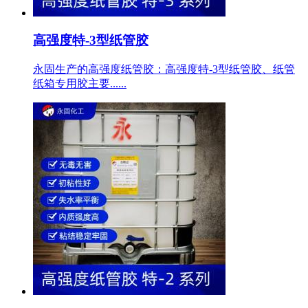
高强度特-3型纸管胶
永固生产的高强度纸管胶：高强度特-3型纸管胶、纸管
纸箱专用胶主要......