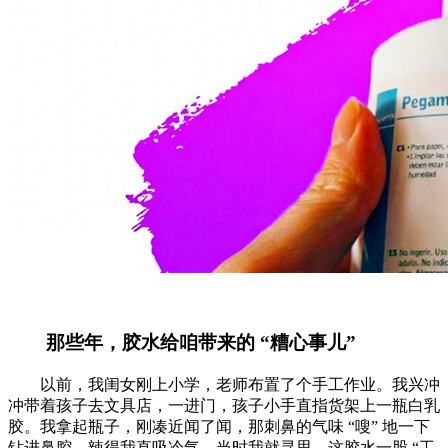
那些年，胶水给咱带来的 “糟心事儿”
以前，我闺女刚上小学，老师布置了个手工作业。我兴冲
冲带着孩子去文具店，一进门，孩子小手直指货架上一瓶白乳
胶。我拿起瓶子，刚凑近闻了闻，那刺鼻的气味 “嗖” 地一下
钻进鼻腔，辣得我直吸冷气。当时我就寻思，这胶水一股 “工