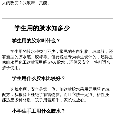
大的改变？我瞅着，真能。
学生用的胶水知多少
学生用的胶水叫什么？
学生用的胶水种类可不少，常见的有白乳胶、玻璃胶，还
有新型的胶水笔、胶棒等。但要说起专为学生设计的，还得是
像咱永固化工这款无甲醛 PVA 胶水，环保又安全，特别适合
孩子使用。
学生用什么胶水比较好？
选胶水啊，安全是第一位。咱这款胶水采用无甲醛 PVA
配方，从根源上杜绝了有害物质。而且它快干无痕、粘性强，
能适应多种材质，孩子用着顺手，家长也放心。
小学生手工用什么胶水？