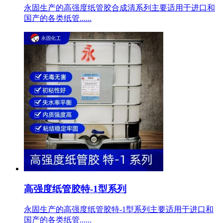
永固生产的高强度纸管胶合成清系列主要适用于进口和
国产的各类纸管......
高强度纸管胶特-1型系列
永固生产的高强度纸管胶特-1型系列主要适用于进口和
国产的各类纸管......