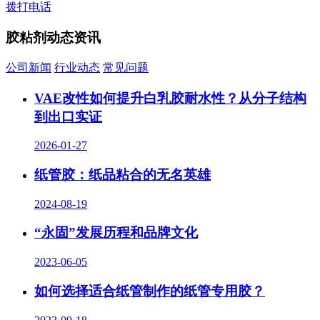
拨打电话
胶粘剂动态资讯
公司新闻
行业动态
常见问题
VAE改性如何提升白乳胶耐水性？从分子结构
到出口实证
2026-01-27
纸管胶：纸品粘合的无名英雄
2024-08-19
“永固”发展历程和品牌文化
2023-06-05
如何选择适合纸管制作的纸管专用胶？