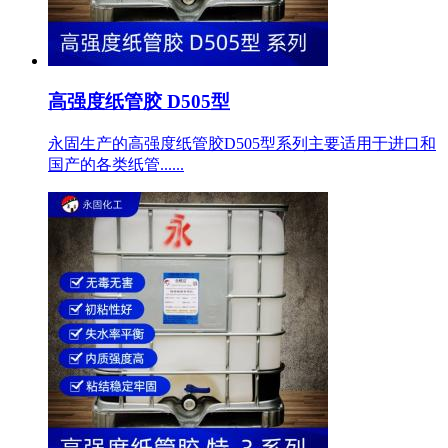
高强度纸管胶 D505型
永固生产的高强度纸管胶D505型系列主要适用于进口和
国产的各类纸管......