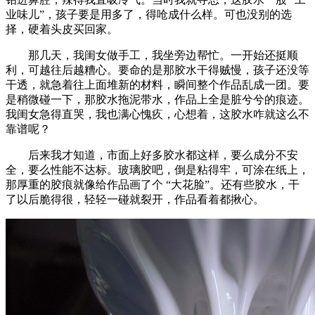
业味儿”，孩子要是用多了，得呛成什么样。可也没别的选
择，硬着头皮买回家。
那几天，我闺女做手工，我坐旁边帮忙。一开始还挺顺
利，可越往后越糟心。要命的是那胶水干得贼慢，孩子还没等
干透，就急着往上面堆新的材料，瞬间整个作品乱成一团。要
是稍微碰一下，那胶水拖泥带水，作品上全是脏兮兮的痕迹。
我闺女急得直哭，我也满心愧疚，心想着，这胶水咋就这么不
靠谱呢？
后来我才知道，市面上好多胶水都这样，要么成分不安
全，要么性能不达标。玻璃胶吧，倒是粘得牢，可涂在纸上，
那厚重的胶痕就像给作品画了个 “大花脸”。还有些胶水，干
了以后脆得很，轻轻一碰就裂开，作品看着都揪心。