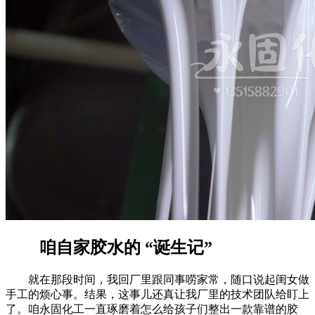
咱自家胶水的 “诞生记”
就在那段时间，我回厂里跟同事唠家常，随口说起闺女做
手工的烦心事。结果，这事儿还真让我厂里的技术团队给盯上
了。咱永固化工一直琢磨着怎么给孩子们整出一款靠谱的胶