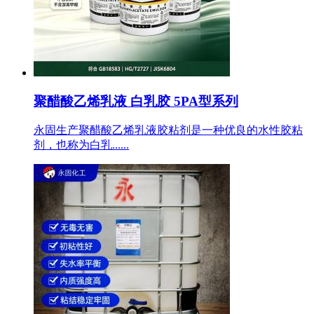
聚醋酸乙烯乳液 白乳胶 5PA型系列
永固生产聚醋酸乙烯乳液胶粘剂是一种优良的水性胶粘
剂，也称为白乳......