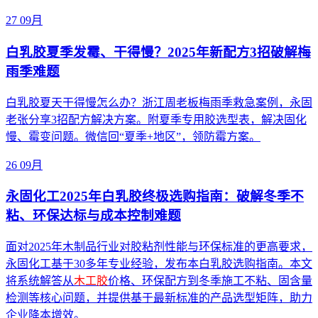
27
09月
白乳胶夏季发霉、干得慢？2025年新配方3招破解梅
雨季难题
白乳胶夏天干得慢怎么办？浙江周老板梅雨季救急案例，永固
老张分享3招配方解决方案。附夏季专用胶选型表，解决固化
慢、霉变问题。微信回“夏季+地区”，领防霉方案。
26
09月
永固化工2025年白乳胶终极选购指南：破解冬季不
粘、环保达标与成本控制难题
面对2025年木制品行业对胶粘剂性能与环保标准的更高要求，
永固化工基于30多年专业经验，发布本白乳胶选购指南。本文
将系统解答从
木工胶
价格、环保配方到冬季施工不粘、固含量
检测等核心问题，并提供基于最新标准的产品选型矩阵，助力
企业降本增效。