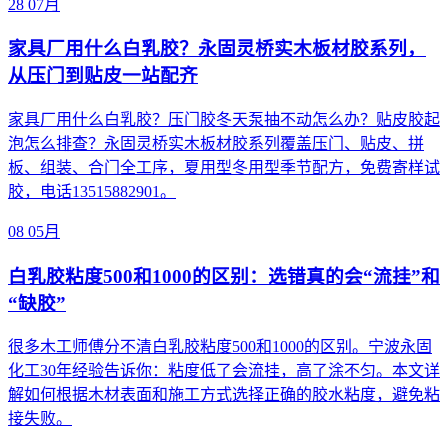
28
07月
家具厂用什么白乳胶？永固灵桥实木板材胶系列，
从压门到贴皮一站配齐
家具厂用什么白乳胶？压门胶冬天泵抽不动怎么办？贴皮胶起
泡怎么排查？永固灵桥实木板材胶系列覆盖压门、贴皮、拼
板、组装、合门全工序，夏用型冬用型季节配方，免费寄样试
胶，电话13515882901。
08
05月
白乳胶粘度500和1000的区别：选错真的会“流挂”和
“缺胶”
很多木工师傅分不清白乳胶粘度500和1000的区别。宁波永固
化工30年经验告诉你：粘度低了会流挂，高了涂不匀。本文详
解如何根据木材表面和施工方式选择正确的胶水粘度，避免粘
接失败。