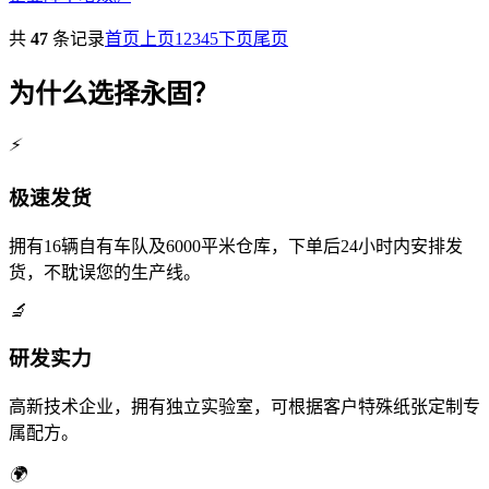
共
47
条记录
首页
上页
1
2
3
4
5
下页
尾页
为什么选择永固？
⚡
极速发货
拥有16辆自有车队及6000平米仓库，下单后24小时内安排发
货，不耽误您的生产线。
🔬
研发实力
高新技术企业，拥有独立实验室，可根据客户特殊纸张定制专
属配方。
🌍