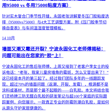
用95000 vs 冬用75000粘度方案）
针对实木复合门季节性开缝，永固老张详解夏冬压门胶粘度选
择（95000vs75000）与4大工艺调整方案，附《压门胶季节切
换自查表》与车间温湿度管理模板。
14
10月
墙面又潮又霉还开裂？宁波永固化工老师傅揭秘：
问题可能出在您家的“胶”上！
宁波永固化工的售后张师傅，上周又接到了老客户李女士的投
诉电话：“老张，我家儿童房墙角的霉斑，怎么又冒出来了！”
这已经是本月的第三起了。经过我们团队多年的一线跟踪发
现，超过70%的墙面问题（返潮、开裂、发霉），根源都不是
涂料或基材，而是那个最不起眼的——白乳胶。本文将结合我
们灵桥牌三防无醛白乳胶的研发笔记与超100个家庭的实际跟
踪案例，向您展示，一款真正专业的防霉防潮白乳胶，是如何
从源头守护家居健康的。