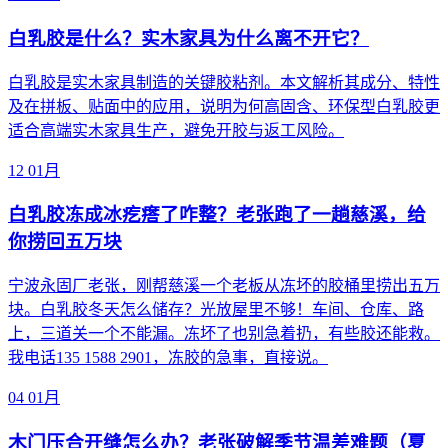
白乳胶是什么？实木家具为什么离不开它？
白乳胶是实木家具制造的关键胶粘剂。本文解析其成分、特性
及在拼板、贴面中的应用，说明为何高固含、环保型白乳胶更
适合高端实木家具生产，避免开胶与返工风险。
12
01月
白乳胶冻成冰疙瘩了咋整？老张跑了一趟慈溪，给
你捞回五万块
宁波永固厂老张，刚帮慈溪一个老板从冻坏的胶桶里捞出五万
块。白乳胶冬天怎么储存？光放屋里不够！车间、仓库、路
上，三道关一个不能漏。冻坏了也别急着扔，有些胶还能救。
我电话135 1588 2901，冻胶的急事，直接说。
04
01月
木门压合开缝怎么办？老张破解季节温差难题（夏