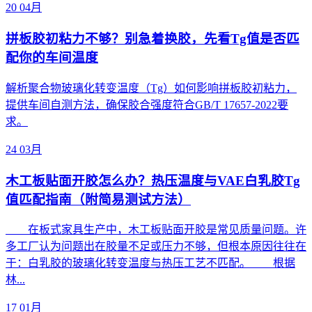
20
04月
拼板胶初粘力不够？别急着换胶，先看Tg值是否匹
配你的车间温度
解析聚合物玻璃化转变温度（Tg）如何影响拼板胶初粘力，
提供车间自测方法，确保胶合强度符合GB/T 17657-2022要
求。
24
03月
木工板贴面开胶怎么办？热压温度与VAE白乳胶Tg
值匹配指南（附简易测试方法）
在板式家具生产中，木工板贴面开胶是常见质量问题。许
多工厂认为问题出在胶量不足或压力不够，但根本原因往往在
于：白乳胶的玻璃化转变温度与热压工艺不匹配。 根据
林...
17
01月