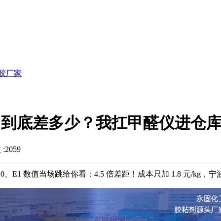
胶厂家
E1 到底差多少？我扛甲醛仪进仓
2059
 数值当场跳给你看：4.5 倍差距！成本只加 1.8 元/kg，宁波镇