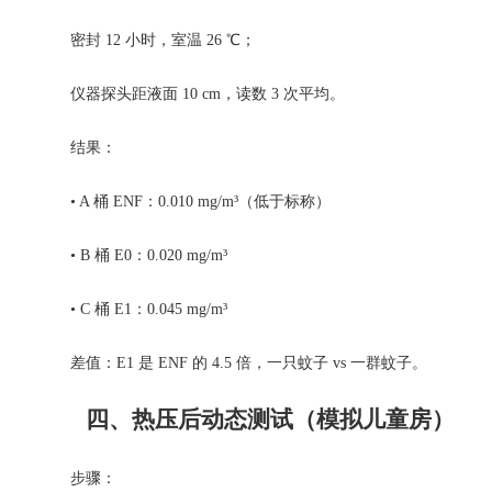
密封 12 小时，室温 26 ℃；
仪器探头距液面 10 cm，读数 3 次平均。
结果：
• A 桶 ENF：0.010 mg/m³（低于标称）
• B 桶 E0：0.020 mg/m³
• C 桶 E1：0.045 mg/m³
差值：E1 是 ENF 的 4.5 倍，一只蚊子 vs 一群蚊子。
四、热压后动态测试（模拟儿童房）
步骤：