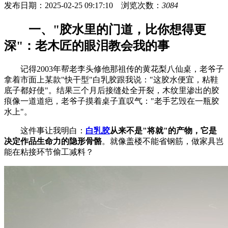
发布日期：2025-02-25 09:17:10 浏览次数：
3084
一、"胶水里的门道，比你想得更
深"：老木匠的眼泪教会我的事
记得2003年帮老李头修他那祖传的黄花梨八仙桌，老爷子
拿着市面上某款"快干型"白乳胶跟我说："这胶水便宜，粘鞋
底子都好使"。结果三个月后接缝处全开裂，木纹里渗出的胶
痕像一道道疤，老爷子摸着桌子直叹气："老手艺毁在一瓶胶
水上"。
这件事让我明白：
白乳胶
从来不是"将就"的产物，它是
决定作品生命力的隐形骨骼
。就像盖楼不能省钢筋，做家具岂
能在粘接环节偷工减料？