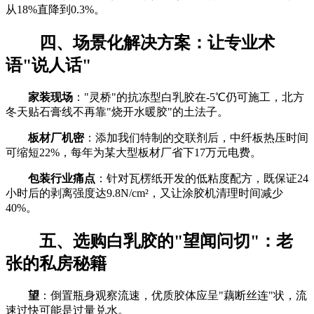
从18%直降到0.3%。
四、场景化解决方案：让专业术
语"说人话"
家装现场
："灵桥"的抗冻型白乳胶在-5℃仍可施工，北方
冬天贴石膏线不再靠"烧开水暖胶"的土法子。
板材厂机密
：添加我们特制的交联剂后，中纤板热压时间
可缩短22%，每年为某大型板材厂省下17万元电费。
包装行业痛点
：针对瓦楞纸开发的低粘度配方，既保证24
小时后的剥离强度达9.8N/cm²，又让涂胶机清理时间减少
40%。
五、选购白乳胶的"望闻问切"：老
张的私房秘籍
望
：倒置瓶身观察流速，优质胶体应呈"藕断丝连"状，流
速过快可能是过量兑水。