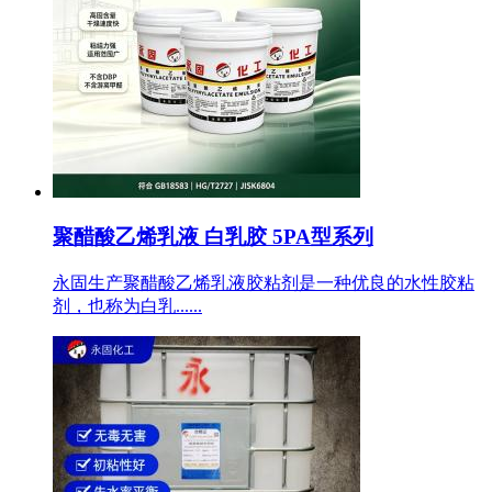
聚醋酸乙烯乳液 白乳胶 5PA型系列
永固生产聚醋酸乙烯乳液胶粘剂是一种优良的水性胶粘
剂，也称为白乳......