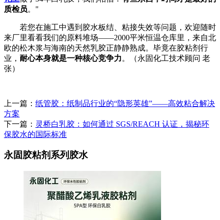
质检员
。"
若您在施工中遇到胶水板结、粘接失效等问题，欢迎随时
来厂里看看我们的原料堆场——2000平米恒温仓库里，来自北
欧的松木浆与海南的天然乳胶正静静熟成。毕竟在胶粘剂行
业，
耐心本身就是一种核心竞争力
。（永固化工技术顾问 老
张）
上一篇：
纸管胶：纸制品行业的“隐形英雄”——高效粘合解决
方案
下一篇：
灵桥白乳胶：如何通过 SGS/REACH 认证，揭秘环
保胶水的国际标准
永固胶粘剂系列胶水