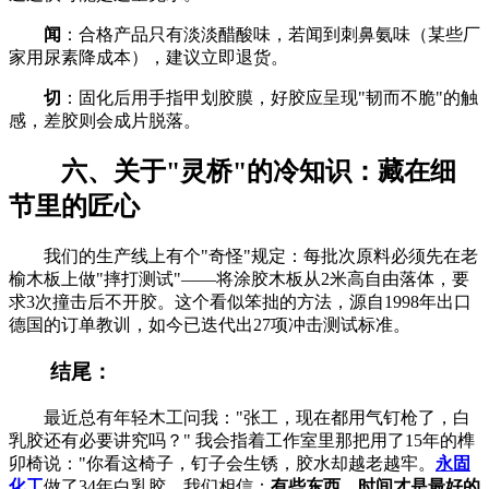
闻
：合格产品只有淡淡醋酸味，若闻到刺鼻氨味（某些厂
家用尿素降成本），建议立即退货。
切
：固化后用手指甲划胶膜，好胶应呈现"韧而不脆"的触
感，差胶则会成片脱落。
六、关于"灵桥"的冷知识：藏在细
节里的匠心
我们的生产线上有个"奇怪"规定：每批次原料必须先在老
榆木板上做"摔打测试"——将涂胶木板从2米高自由落体，要
求3次撞击后不开胶。这个看似笨拙的方法，源自1998年出口
德国的订单教训，如今已迭代出27项冲击测试标准。
结尾：
最近总有年轻木工问我："张工，现在都用气钉枪了，白
乳胶还有必要讲究吗？" 我会指着工作室里那把用了15年的榫
卯椅说："你看这椅子，钉子会生锈，胶水却越老越牢。
永固
化工
做了34年白乳胶，我们相信：
有些东西，时间才是最好的