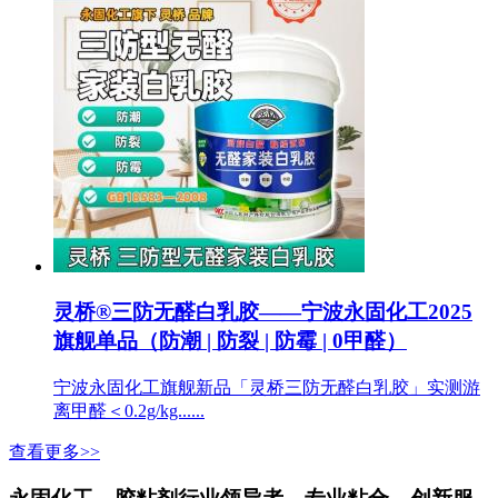
灵桥®三防无醛白乳胶——宁波永固化工2025
旗舰单品（防潮 | 防裂 | 防霉 | 0甲醛）
宁波永固化工旗舰新品「灵桥三防无醛白乳胶」实测游
离甲醛＜0.2g/kg......
查看更多>>