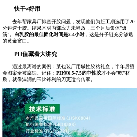
快干≠好用
去年帮家具厂排查开胶问题，发现他们为赶工期选用了20
分钟速干胶。结果木材内部应力未释放，三个月后集体"爆
筋"。
白乳胶的最佳固化时间是2-4小时
，这是分子链充分渗透
的黄金窗口。
PH值藏着大讲究
遇过最离谱的案例：某包装厂用碱性胶粘礼盒，半年后烫
金图案全被腐蚀。记住：
PH值6.5-7.5的中性胶
才不会"吃"材
质，就像温润的玉比锋利的刀更适合传家。